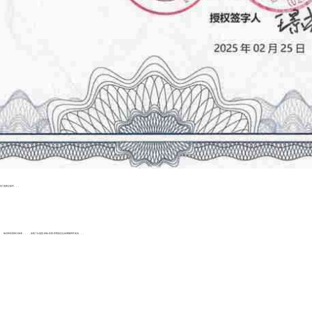
立标杆。。。
知识和应用四大体系，，，，实现了从选型-训练-应用-管理的全生命周期闭环支持。。。